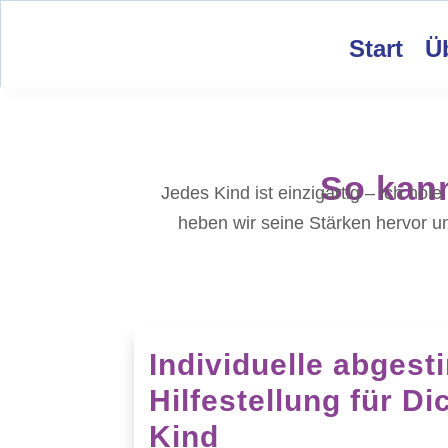
Start
Ü
So kann
Jedes Kind ist einzigartig – ich ho
heben wir seine Stärken hervor u
Individuelle abges
Hilfestellung für D
Kind