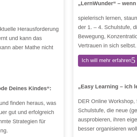
„LernWunder“ – wenn L
spielerisch lernen, sta
der 1. – 4. Schulstufe, 
 aktuelle Herausforderung
Bewegung, Konzentratio
ernt und kann das
Vertrauen in sich selbst.
, kann aber Mathe nicht
Ich will mehr erfahren
„Easy Learning – ich l
ode Deines Kindes“:
DER Online Workshop, f
“, und finden heraus, was
Schulstufe, die neue (
er gut und erfolgreich
ausprobieren, ihren eige
mmte Strategien für
besser organisieren wol
ung.